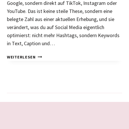
Google, sondern direkt auf TikTok, Instagram oder
E
N
YouTube. Das ist keine steile These, sondern eine
H
belegte Zahl aus einer aktuellen Erhebung, und sie
E
verändert, was du auf Social Media eigentlich
U
optimierst: nicht mehr Hashtags, sondern Keywords
T
in Text, Caption und…
E
D
S
E
WEITERLESEN
O
I
C
N
I
E
A
R
L
E
S
I
E
C
A
H
R
W
C
E
H
I