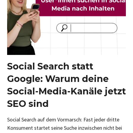
T
M
E
D
I
A
:
W
I
Social Search statt
E
A
Google: Warum deine
L
G
Social-Media-Kanäle jetzt
O
SEO sind
R
I
T
Social Search auf dem Vormarsch: Fast jeder dritte
H
Konsument startet seine Suche inzwischen nicht bei
M