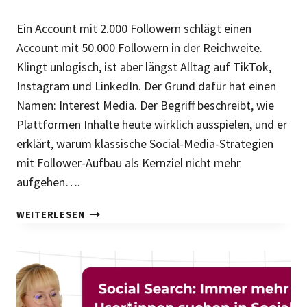
A
G
Ein Account mit 2.000 Followern schlägt einen
E
Account mit 50.000 Followern in der Reichweite.
M
E
Klingt unlogisch, ist aber längst Alltag auf TikTok,
N
Instagram und LinkedIn. Der Grund dafür hat einen
T
Namen: Interest Media. Der Begriff beschreibt, wie
?
Plattformen Inhalte heute wirklich ausspielen, und er
erklärt, warum klassische Social-Media-Strategien
mit Follower-Aufbau als Kernziel nicht mehr
aufgehen….
I
WEITERLESEN
N
T
E
R
E
S